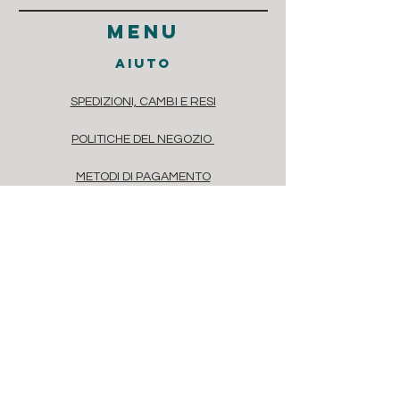
menu
aiuto
SPEDIZIONI, CAMBI E RESI
POLITICHE DEL NEGOZIO
METODI DI PAGAMENTO
DOMANDE FREQUENTI
contatti
Via dei Casaretto 4, Chiavari, 16043
Liguria, Italia
Via Savona, 20, Milano, 20144, Italia