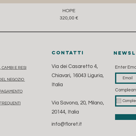
HOPE
Prezzo
320,00 €
contatti
Newsl
Via dei Casaretto 4,
Enter Ema
, CAMBI E RESI
Chiavari, 16043 Liguria,
 DEL NEGOZIO
Italia
Complea
 PAGAMENTO
Via Savona, 20, Milano,
FREQUENTI
20144, Italia
info@floret.it