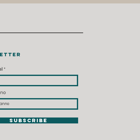
etter
il
nno
SUBSCRIBE