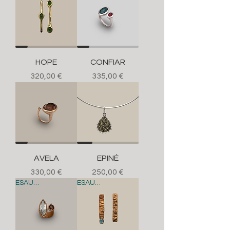
HOPE
CONFIAR
Prezzo
Prezzo
320,00 €
335,00 €
AVELA
EPINÉ
Prezzo
Prezzo
330,00 €
250,00 €
ESAURITO
ESAURITO