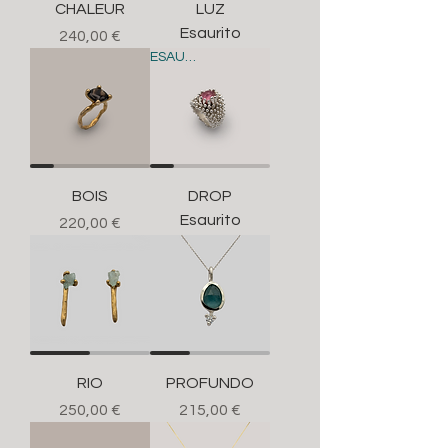
CHALEUR
LUZ
Esaurito
Prezzo
240,00 €
ESAURITO
BOIS
DROP
Esaurito
Prezzo
220,00 €
RIO
PROFUNDO
Prezzo
Prezzo
250,00 €
215,00 €