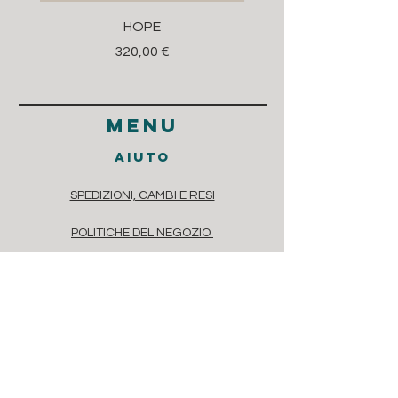
HOPE
Prezzo
320,00 €
menu
aiuto
SPEDIZIONI, CAMBI E RESI
POLITICHE DEL NEGOZIO
METODI DI PAGAMENTO
DOMANDE FREQUENTI
contatti
Via dei Casaretto 4, Chiavari, 16043