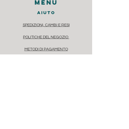
menu
aiuto
SPEDIZIONI, CAMBI E RESI
POLITICHE DEL NEGOZIO
METODI DI PAGAMENTO
DOMANDE FREQUENTI
contatti
Via dei Casaretto 4, Chiavari, 16043
Liguria, Italia
Via Savona, 20, Milano, 20144, Italia
info@floret.it