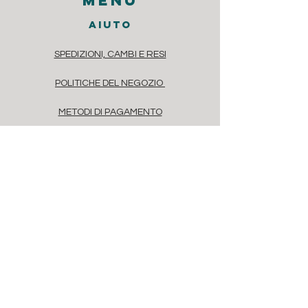
menu
aiuto
SPEDIZIONI, CAMBI E RESI
POLITICHE DEL NEGOZIO
METODI DI PAGAMENTO
DOMANDE FREQUENTI
contatti
Via dei Casaretto 4, Chiavari, 16043
Liguria, Italia
Via Savona, 20, Milano, 20144, Italia
info@floret.it