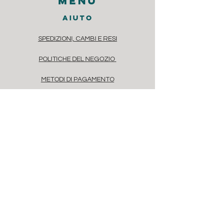
menu
aiuto
SPEDIZIONI, CAMBI E RESI
POLITICHE DEL NEGOZIO
METODI DI PAGAMENTO
DOMANDE FREQUENTI
contatti
Via dei Casaretto 4, Chiavari, 16043
Liguria, Italia
Via Savona, 20, Milano, 20144, Italia
info@floret.it