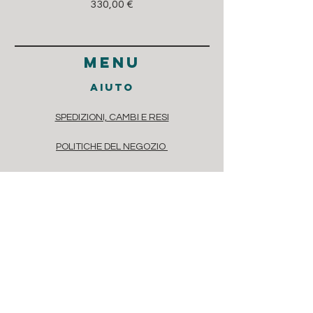
Prezzo
330,00 €
menu
aiuto
SPEDIZIONI, CAMBI E RESI
POLITICHE DEL NEGOZIO
METODI DI PAGAMENTO
DOMANDE FREQUENTI
contatti
Via dei Casaretto 4, Chiavari, 16043
Liguria, Italia